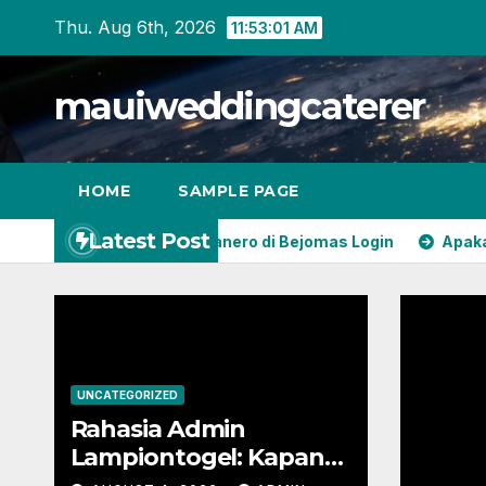
Skip
Thu. Aug 6th, 2026
11:53:02 AM
to
content
mauiweddingcaterer
HOME
SAMPLE PAGE
Latest Post
Saat Main Slot Habanero di Bejomas Login
Apakah RTP Ha
UNCATEGORIZED
Rahasia Admin
Lampiontogel: Kapan
Waktu Terbaik Main