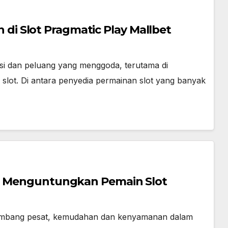
i Slot Pragmatic Play Mallbet
asi dan peluang yang menggoda, terutama di
lot. Di antara penyedia permainan slot yang banyak
ng Menguntungkan Pemain Slot
kembang pesat, kemudahan dan kenyamanan dalam