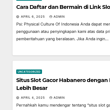
Cara Daftar dan Bermain di Link Sl
APRIL 6, 2025
ADMIN
Psi: Physical Culture Of Indonesia Anda dapat m
penggunaan atau penyingkapan kami atas data pr
pemberitahuan yang beralasan. Jika Anda ingin…
UNCATEGORIZED
Situs Slot Gacor Habanero dengan
Lebih Besar
APRIL 4, 2025
ADMIN
Pernahkah kamu mendengar tentang “situs slot gac