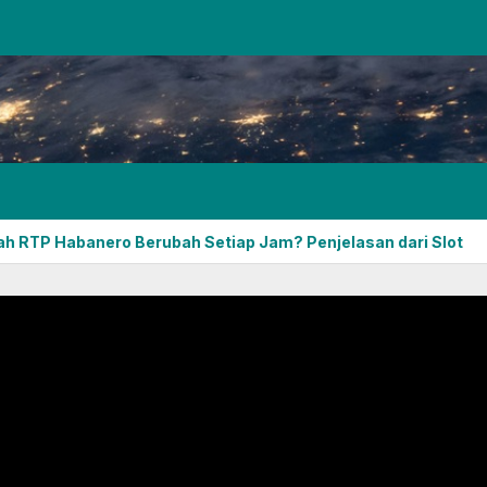
banero Berubah Setiap Jam? Penjelasan dari Slot
Perbe