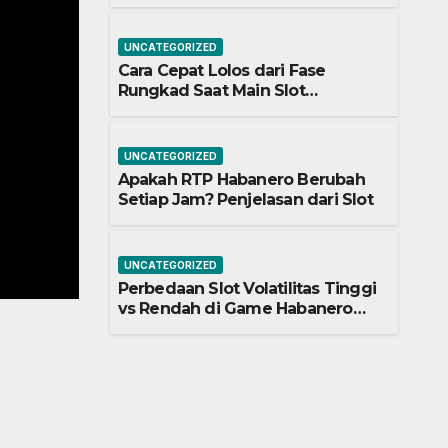
Habanero?
UNCATEGORIZED
Cara Cepat Lolos dari Fase
Rungkad Saat Main Slot
Habanero di Bejomas Login
UNCATEGORIZED
rtema Dewa
Apakah RTP Habanero Berubah
Setiap Jam? Penjelasan dari Slot
is di Pasar
UNCATEGORIZED
Perbedaan Slot Volatilitas Tinggi
vs Rendah di Game Habanero
pada Platform slot