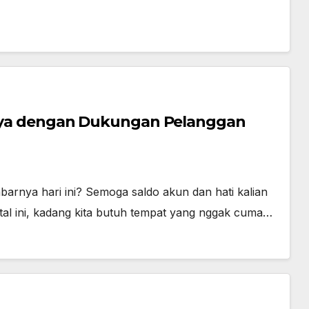
rcaya dengan Dukungan Pelanggan
arnya hari ini? Semoga saldo akun dan hati kalian
tal ini, kadang kita butuh tempat yang nggak cuma…