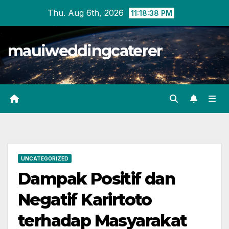
Skip
Thu. Aug 6th, 2026
11:18:39 PM
to
content
mauiweddingcaterer
UNCATEGORIZED
Dampak Positif dan
Negatif Karirtoto
terhadap Masyarakat