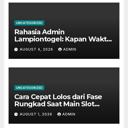
UNCATEGORIZED
Rahasia Admin
Lampiontogel: Kapan Waktu
Terbaik Main Slot Habanero?
AUGUST 4, 2026
ADMIN
UNCATEGORIZED
Cara Cepat Lolos dari Fase
Rungkad Saat Main Slot
Habanero di Bejomas Login
AUGUST 1, 2026
ADMIN