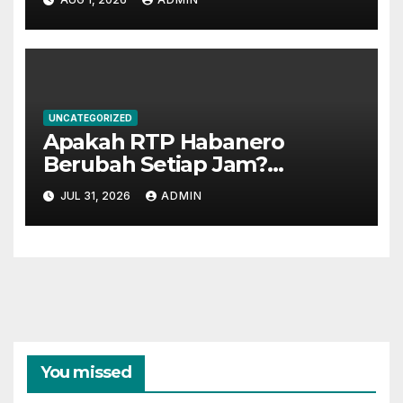
UNCATEGORIZED
Apakah RTP Habanero
Berubah Setiap Jam?
Penjelasan dari Slot
JUL 31, 2026
ADMIN
You missed