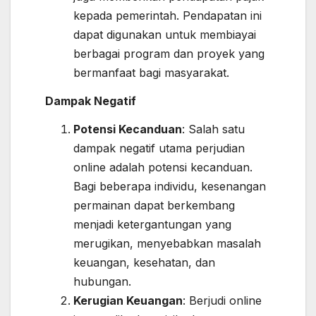
kepada pemerintah. Pendapatan ini
dapat digunakan untuk membiayai
berbagai program dan proyek yang
bermanfaat bagi masyarakat.
Dampak Negatif
Potensi Kecanduan
: Salah satu
dampak negatif utama perjudian
online adalah potensi kecanduan.
Bagi beberapa individu, kesenangan
permainan dapat berkembang
menjadi ketergantungan yang
merugikan, menyebabkan masalah
keuangan, kesehatan, dan
hubungan.
Kerugian Keuangan
: Berjudi online