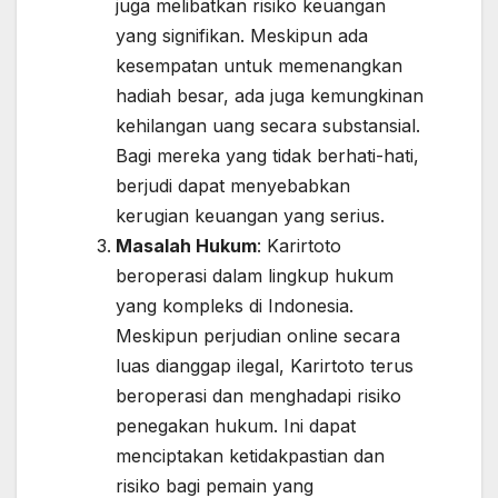
juga melibatkan risiko keuangan
yang signifikan. Meskipun ada
kesempatan untuk memenangkan
hadiah besar, ada juga kemungkinan
kehilangan uang secara substansial.
Bagi mereka yang tidak berhati-hati,
berjudi dapat menyebabkan
kerugian keuangan yang serius.
Masalah Hukum
: Karirtoto
beroperasi dalam lingkup hukum
yang kompleks di Indonesia.
Meskipun perjudian online secara
luas dianggap ilegal, Karirtoto terus
beroperasi dan menghadapi risiko
penegakan hukum. Ini dapat
menciptakan ketidakpastian dan
risiko bagi pemain yang