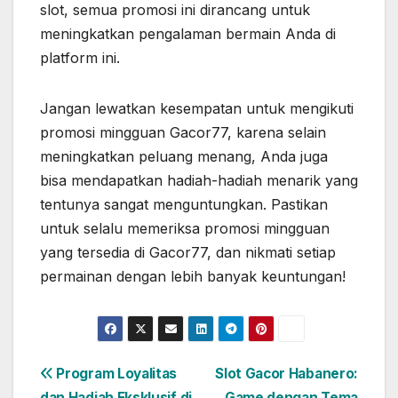
slot, semua promosi ini dirancang untuk
meningkatkan pengalaman bermain Anda di
platform ini.
Jangan lewatkan kesempatan untuk mengikuti
promosi mingguan Gacor77, karena selain
meningkatkan peluang menang, Anda juga
bisa mendapatkan hadiah-hadiah menarik yang
tentunya sangat menguntungkan. Pastikan
untuk selalu memeriksa promosi mingguan
yang tersedia di Gacor77, dan nikmati setiap
permainan dengan lebih banyak keuntungan!
Post
Program Loyalitas
Slot Gacor Habanero:
dan Hadiah Eksklusif di
Game dengan Tema