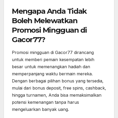
Mengapa Anda Tidak
Boleh Melewatkan
Promosi Mingguan di
Gacor77?
Promosi mingguan di Gacor77 dirancang
untuk memberi pemain kesempatan lebih
besar untuk memenangkan hadiah dan
memperpanjang waktu bermain mereka.
Dengan berbagai pilihan bonus yang tersedia,
mulai dari bonus deposit, free spins, cashback,
hingga turnamen, Anda bisa memaksimalkan
potensi kemenangan tanpa harus
mengeluarkan banyak uang.