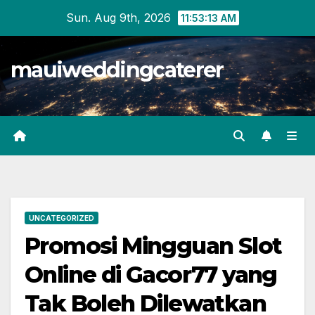
Skip
Sun. Aug 9th, 2026
11:53:14 AM
to
content
mauiweddingcaterer
UNCATEGORIZED
Promosi Mingguan Slot
Online di Gacor77 yang
Tak Boleh Dilewatkan