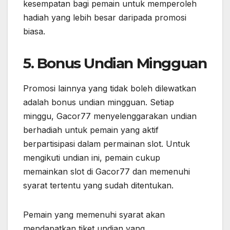
kesempatan bagi pemain untuk memperoleh
hadiah yang lebih besar daripada promosi
biasa.
5. Bonus Undian Mingguan
Promosi lainnya yang tidak boleh dilewatkan
adalah bonus undian mingguan. Setiap
minggu, Gacor77 menyelenggarakan undian
berhadiah untuk pemain yang aktif
berpartisipasi dalam permainan slot. Untuk
mengikuti undian ini, pemain cukup
memainkan slot di Gacor77 dan memenuhi
syarat tertentu yang sudah ditentukan.
Pemain yang memenuhi syarat akan
mendapatkan tiket undian yang