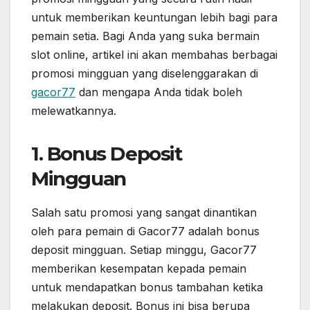
untuk memberikan keuntungan lebih bagi para
pemain setia. Bagi Anda yang suka bermain
slot online, artikel ini akan membahas berbagai
promosi mingguan yang diselenggarakan di
gacor77
dan mengapa Anda tidak boleh
melewatkannya.
1. Bonus Deposit
Mingguan
Salah satu promosi yang sangat dinantikan
oleh para pemain di Gacor77 adalah bonus
deposit mingguan. Setiap minggu, Gacor77
memberikan kesempatan kepada pemain
untuk mendapatkan bonus tambahan ketika
melakukan deposit. Bonus ini bisa berupa