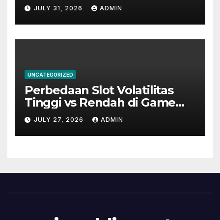
Penjelasan dari Slot
JULY 31, 2026
ADMIN
UNCATEGORIZED
Perbedaan Slot Volatilitas
Tinggi vs Rendah di Game
Habanero pada Platform slot
JULY 27, 2026
ADMIN