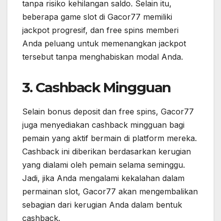
tanpa risiko kehilangan saldo. Selain itu,
beberapa game slot di Gacor77 memiliki
jackpot progresif, dan free spins memberi
Anda peluang untuk memenangkan jackpot
tersebut tanpa menghabiskan modal Anda.
3. Cashback Mingguan
Selain bonus deposit dan free spins, Gacor77
juga menyediakan cashback mingguan bagi
pemain yang aktif bermain di platform mereka.
Cashback ini diberikan berdasarkan kerugian
yang dialami oleh pemain selama seminggu.
Jadi, jika Anda mengalami kekalahan dalam
permainan slot, Gacor77 akan mengembalikan
sebagian dari kerugian Anda dalam bentuk
cashback.