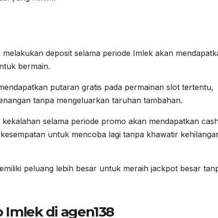
g melakukan deposit selama periode Imlek akan mendapatk
ntuk bermain.
ndapatkan putaran gratis pada permainan slot tertentu,
enangan tanpa mengeluarkan taruhan tambahan.
i kekalahan selama periode promo akan mendapatkan cas
kesempatan untuk mencoba lagi tanpa khawatir kehilanga
iliki peluang lebih besar untuk meraih jackpot besar tan
Imlek di agen138