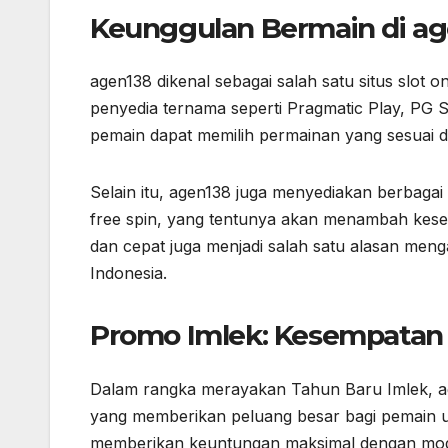
Keunggulan Bermain di ag
agen138 dikenal sebagai salah satu situs slot 
penyedia ternama seperti Pragmatic Play, PG 
pemain dapat memilih permainan yang sesuai de
Selain itu, agen138 juga menyediakan berbaga
free spin, yang tentunya akan menambah kes
dan cepat juga menjadi salah satu alasan menga
Indonesia.​
Promo Imlek: Kesempatan
Dalam rangka merayakan Tahun Baru Imlek, age
yang memberikan peluang besar bagi pemain u
memberikan keuntungan maksimal dengan mod