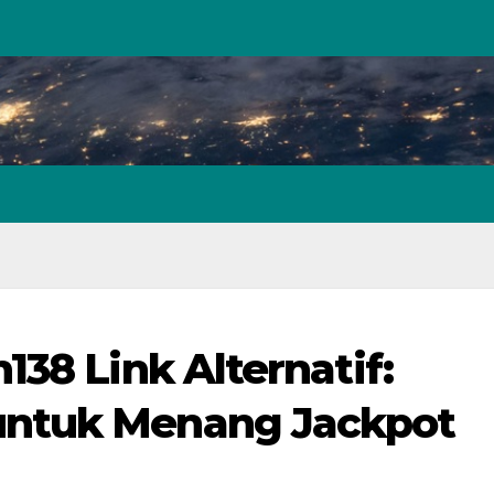
38 Link Alternatif:
ntuk Menang Jackpot