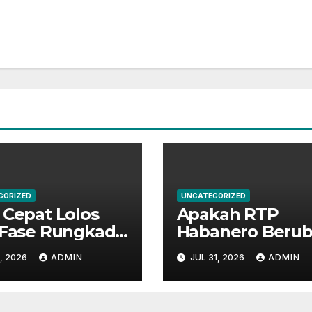
GORIZED
UNCATEGORIZED
 Cepat Lolos
Apakah RTP
 Fase Rungkad
Habanero Beru
 Main Slot
Setiap Jam?
, 2026
ADMIN
JUL 31, 2026
ADMIN
nero di
Penjelasan dari 
mas Login