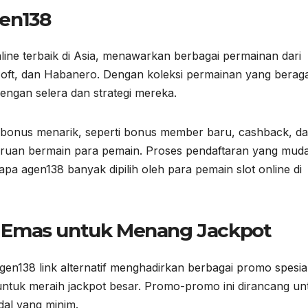
en138
online terbaik di Asia, menawarkan berbagai permainan dari
Soft, dan Habanero. Dengan koleksi permainan yang berag
ngan selera dan strategi mereka.​
i bonus menarik, seperti bonus member baru, cashback, d
eruan bermain para pemain. Proses pendaftaran yang mud
pa agen138 banyak dipilih oleh para pemain slot online di
 Emas untuk Menang Jackpot
n138 link alternatif menghadirkan berbagai promo spesia
ntuk meraih jackpot besar.
Promo-promo ini dirancang un
al yang minim.