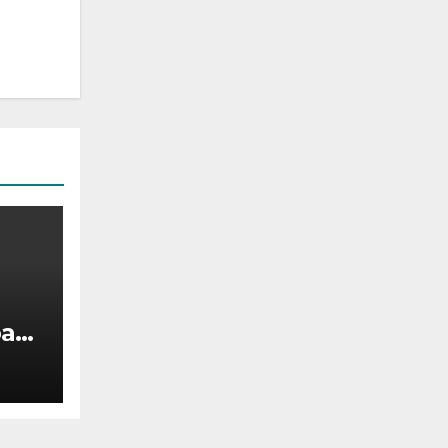
bah
Slot