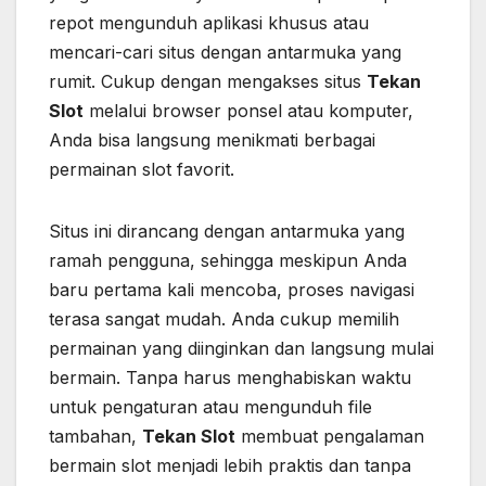
repot mengunduh aplikasi khusus atau
mencari-cari situs dengan antarmuka yang
rumit. Cukup dengan mengakses situs
Tekan
Slot
melalui browser ponsel atau komputer,
Anda bisa langsung menikmati berbagai
permainan slot favorit.
Situs ini dirancang dengan antarmuka yang
ramah pengguna, sehingga meskipun Anda
baru pertama kali mencoba, proses navigasi
terasa sangat mudah. Anda cukup memilih
permainan yang diinginkan dan langsung mulai
bermain. Tanpa harus menghabiskan waktu
untuk pengaturan atau mengunduh file
tambahan,
Tekan Slot
membuat pengalaman
bermain slot menjadi lebih praktis dan tanpa