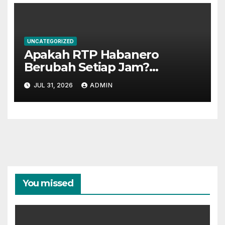
UNCATEGORIZED
Apakah RTP Habanero
Berubah Setiap Jam?
Penjelasan dari Slot
JUL 31, 2026
ADMIN
You missed