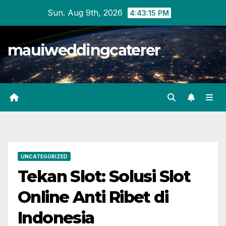
Skip
Sun. Aug 9th, 2026
4:43:16 PM
to
content
mauiweddingcaterer
UNCATEGORIZED
Tekan Slot: Solusi Slot
Online Anti Ribet di
Indonesia