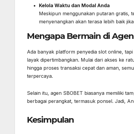
Kelola Waktu dan Modal Anda
Meskipun menggunakan putaran gratis, t
menyenangkan akan terasa lebih baik jik
Mengapa Bermain di Age
Ada banyak platform penyedia slot online, ta
layak dipertimbangkan. Mulai dari akses ke r
hingga proses transaksi cepat dan aman, se
terpercaya.
Selain itu, agen SBOBET biasanya memiliki 
berbagai perangkat, termasuk ponsel. Jadi, And
Kesimpulan