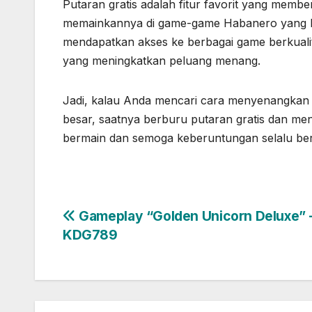
Putaran gratis adalah fitur favorit yang member
memainkannya di game-game Habanero yang k
mendapatkan akses ke berbagai game berkualita
yang meningkatkan peluang menang.
Jadi, kalau Anda mencari cara menyenangkan 
besar, saatnya berburu putaran gratis dan me
bermain dan semoga keberuntungan selalu ber
Post
Gameplay “Golden Unicorn Deluxe” 
KDG789
navigation