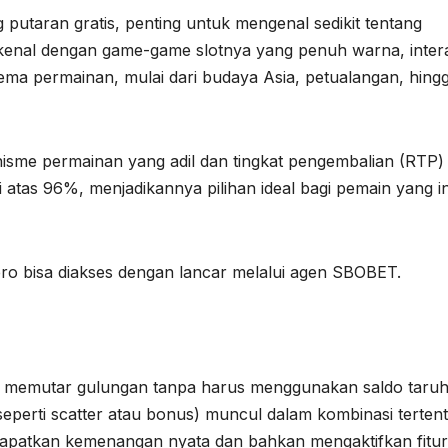
taran gratis, penting untuk mengenal sedikit tentang
enal dengan game-game slotnya yang penuh warna, interak
ema permainan, mulai dari budaya Asia, petualangan, hing
sme permainan yang adil dan tingkat pengembalian (RTP)
i atas 96%, menjadikannya pilihan ideal bagi pemain yang i
ro bisa diakses dengan lancar melalui agen SBOBET.
isa memutar gulungan tanpa harus menggunakan saldo taruh
 (seperti scatter atau bonus) muncul dalam kombinasi tertent
ndapatkan kemenangan nyata dan bahkan mengaktifkan fitur