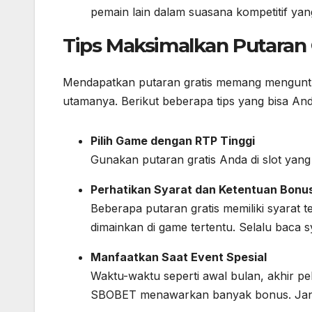
pemain lain dalam suasana kompetitif y
Tips Maksimalkan Putaran 
Mendapatkan putaran gratis memang menguntu
utamanya. Berikut beberapa tips yang bisa An
Pilih Game dengan RTP Tinggi
Gunakan putaran gratis Anda di slot yang
Perhatikan Syarat dan Ketentuan Bonu
Beberapa putaran gratis memiliki syarat 
dimainkan di game tertentu. Selalu baca
Manfaatkan Saat Event Spesial
Waktu-waktu seperti awal bulan, akhir p
SBOBET menawarkan banyak bonus. Jang