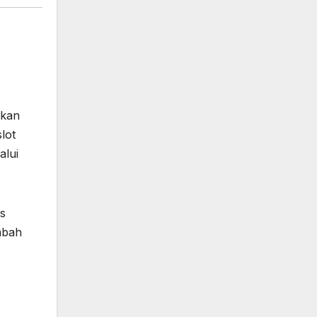
rkan
lot
alui
is
mbah