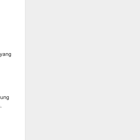
 yang
kung
.