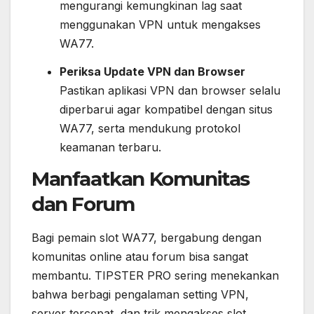
mengurangi kemungkinan lag saat
menggunakan VPN untuk mengakses
WA77.
Periksa Update VPN dan Browser
Pastikan aplikasi VPN dan browser selalu
diperbarui agar kompatibel dengan situs
WA77, serta mendukung protokol
keamanan terbaru.
Manfaatkan Komunitas
dan Forum
Bagi pemain slot WA77, bergabung dengan
komunitas online atau forum bisa sangat
membantu. TIPSTER PRO sering menekankan
bahwa berbagi pengalaman setting VPN,
server tercepat, dan trik mengakses slot