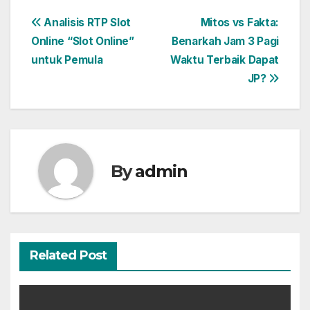
Post
Analisis RTP Slot
Mitos vs Fakta:
Online “Slot Online”
Benarkah Jam 3 Pagi
navigation
untuk Pemula
Waktu Terbaik Dapat
JP?
By
admin
Related Post