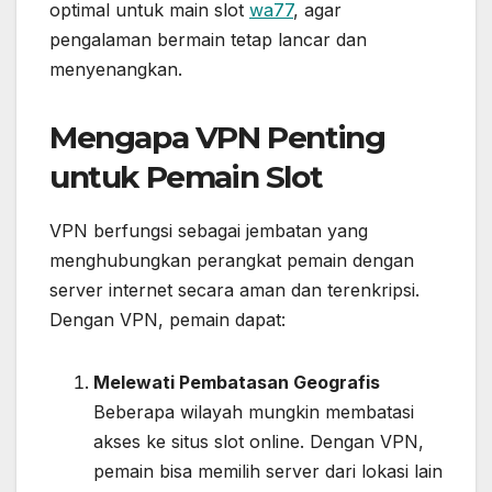
optimal untuk main slot
wa77
, agar
pengalaman bermain tetap lancar dan
menyenangkan.
Mengapa VPN Penting
untuk Pemain Slot
VPN berfungsi sebagai jembatan yang
menghubungkan perangkat pemain dengan
server internet secara aman dan terenkripsi.
Dengan VPN, pemain dapat:
Melewati Pembatasan Geografis
Beberapa wilayah mungkin membatasi
akses ke situs slot online. Dengan VPN,
pemain bisa memilih server dari lokasi lain