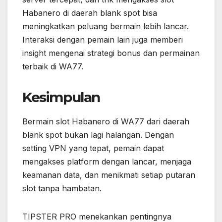
Habanero di daerah blank spot bisa
meningkatkan peluang bermain lebih lancar.
Interaksi dengan pemain lain juga memberi
insight mengenai strategi bonus dan permainan
terbaik di WA77.
Kesimpulan
Bermain slot Habanero di WA77 dari daerah
blank spot bukan lagi halangan. Dengan
setting VPN yang tepat, pemain dapat
mengakses platform dengan lancar, menjaga
keamanan data, dan menikmati setiap putaran
slot tanpa hambatan.
TIPSTER PRO menekankan pentingnya