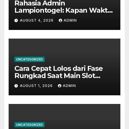
Rahasia Admin
Lampiontogel: Kapan Waktu
Terbaik Main Slot Habanero?
AUGUST 4, 2026
ADMIN
UNCATEGORIZED
Cara Cepat Lolos dari Fase
Rungkad Saat Main Slot
Habanero di Bejomas Login
AUGUST 1, 2026
ADMIN
UNCATEGORIZED