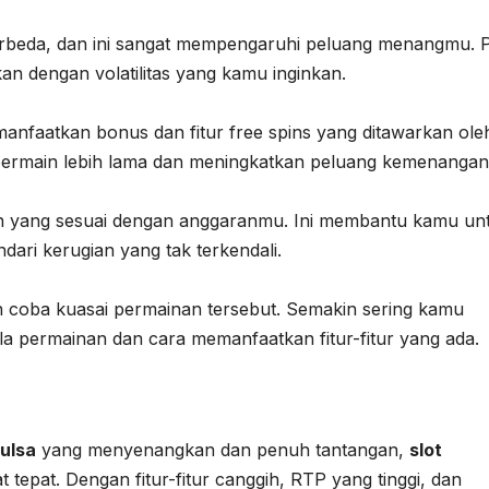
erbeda, dan ini sangat mempengaruhi peluang menangmu. Pi
n dengan volatilitas yang kamu inginkan.
nfaatkan bonus dan fitur free spins yang ditawarkan ole
 bermain lebih lama dan meningkatkan peluang kemenangan
an yang sesuai dengan anggaranmu. Ini membantu kamu un
ari kerugian yang tak terkendali.
n coba kuasai permainan tersebut. Semakin sering kamu
 permainan dan cara memanfaatkan fitur-fitur yang ada.
pulsa
yang menyenangkan dan penuh tantangan,
slot
 tepat. Dengan fitur-fitur canggih, RTP yang tinggi, dan