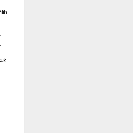
lih
h
.
tuk