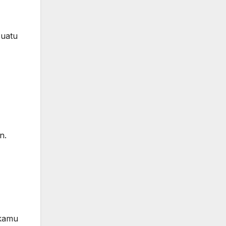
suatu
n.
 kamu