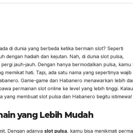
a di dunia yang berbeda ketika bermain slot? Seperti
dengan hadiah dan kejutan. Nah, di dunia slot pulsa,
 pergi jauh-jauh. Dengan hanya bermodalkan pulsa, kamu 
g memikat hati. Tapi, ada satu nama yang sepertinya wajib
Habanero. Game-game dari Habanero menawarkan lebih dar
a permainan slot online ke level yang lebih tinggi. Kalau
pa yang membuat slot pulsa dan Habanero begitu istimewa!
rmain yang Lebih Mudah
umit. Dengan adanya
slot pulsa
, kamu bisa menikmati perma