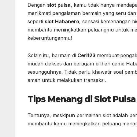
Dengan
slot pulsa
, kamu tidak hanya mendapat
menikmati pengalaman bermain yang seru dan 
seperti
slot Habanero
, sensasi kemenangan bis
membantu meningkatkan peluangmu untuk mer
keberuntunganmu!
Selain itu, bermain di
Ceri123
membuat pengala
mudah diakses dan beragam pilihan game Haba
sesungguhnya. Tidak perlu khawatir soal pem
aman untuk melakukan transaksi.
Tips Menang di Slot Pul
Tentunya, meskipun permainan slot adalah per
membantu kamu meningkatkan peluang menan