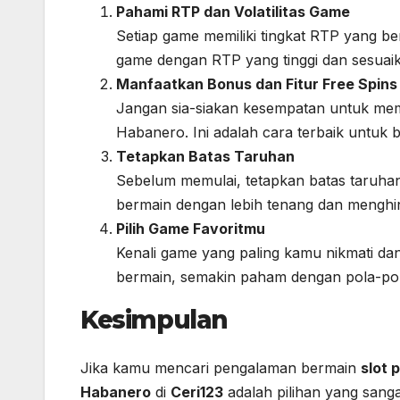
Pahami RTP dan Volatilitas Game
Setiap game memiliki tingkat RTP yang b
game dengan RTP yang tinggi dan sesuaika
Manfaatkan Bonus dan Fitur Free Spins
Jangan sia-siakan kesempatan untuk mema
Habanero. Ini adalah cara terbaik untuk
Tetapkan Batas Taruhan
Sebelum memulai, tetapkan batas taruh
bermain dengan lebih tenang dan menghind
Pilih Game Favoritmu
Kenali game yang paling kamu nikmati da
bermain, semakin paham dengan pola-pola
Kesimpulan
Jika kamu mencari pengalaman bermain
slot 
Habanero
di
Ceri123
adalah pilihan yang sangat