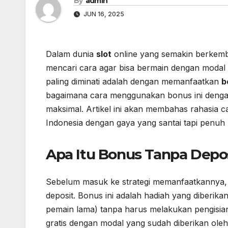
By
admin
JUN 16, 2025
Dalam dunia
slot
online yang semakin berkem
mencari cara agar bisa bermain dengan modal 
paling diminati adalah dengan memanfaatkan
b
bagaimana cara menggunakan bonus ini denga
maksimal. Artikel ini akan membahas rahasia c
Indonesia dengan gaya yang santai tapi penuh
Apa Itu Bonus Tanpa Depo
Sebelum masuk ke strategi memanfaatkannya,
deposit. Bonus ini adalah hadiah yang diberika
pemain lama) tanpa harus melakukan pengisian 
gratis dengan modal yang sudah diberikan oleh 