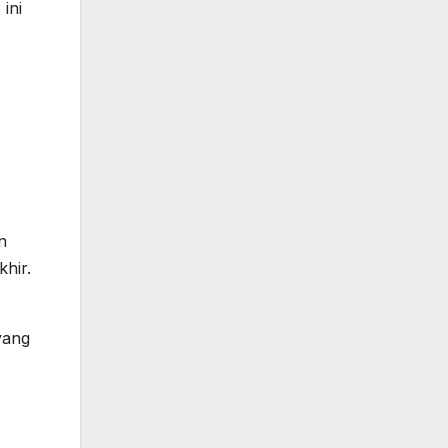
ini
n
hir.
yang