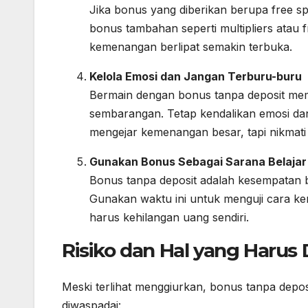
Jika bonus yang diberikan berupa free sp
bonus tambahan seperti multipliers atau
kemenangan berlipat semakin terbuka.
Kelola Emosi dan Jangan Terburu-buru
Bermain dengan bonus tanpa deposit mema
sembarangan. Tetap kendalikan emosi da
mengejar kemenangan besar, tapi nikmati 
Gunakan Bonus Sebagai Sarana Belajar
Bonus tanpa deposit adalah kesempatan ba
Gunakan waktu ini untuk menguji cara ke
harus kehilangan uang sendiri.
Risiko dan Hal yang Harus 
Meski terlihat menggiurkan, bonus tanpa depos
diwaspadai: