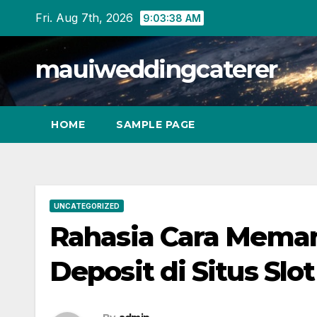
Skip
Fri. Aug 7th, 2026
9:03:39 AM
to
content
mauiweddingcaterer
HOME
SAMPLE PAGE
UNCATEGORIZED
Rahasia Cara Mema
Deposit di Situs Slo