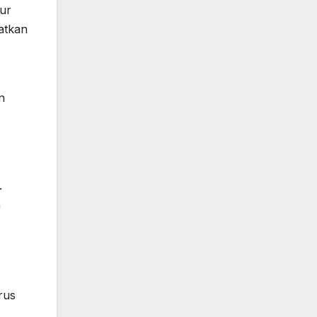
tur
atkan
n
.
a
rus