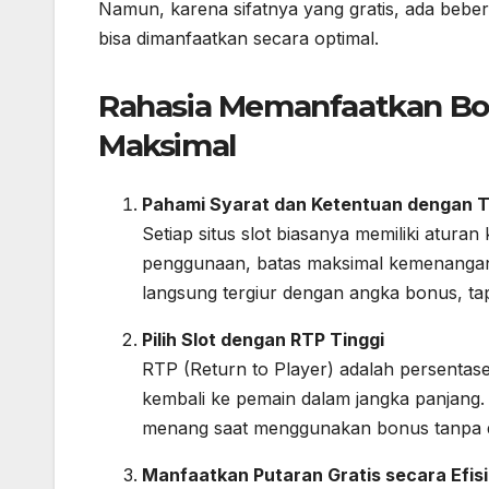
Namun, karena sifatnya yang gratis, ada beber
bisa dimanfaatkan secara optimal.
Rahasia Memanfaatkan Bo
Maksimal
Pahami Syarat dan Ketentuan dengan Te
Setiap situs slot biasanya memiliki aturan
penggunaan, batas maksimal kemenangan,
langsung tergiur dengan angka bonus, tap
Pilih Slot dengan RTP Tinggi
RTP (Return to Player) adalah persenta
kembali ke pemain dalam jangka panjang. 
menang saat menggunakan bonus tanpa d
Manfaatkan Putaran Gratis secara Efis