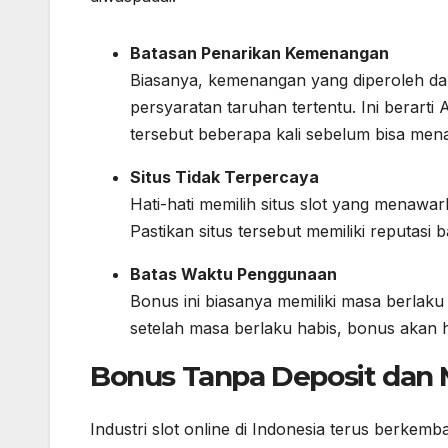
Batasan Penarikan Kemenangan
Biasanya, kemenangan yang diperoleh dar
persyaratan taruhan tertentu. Ini bera
tersebut beberapa kali sebelum bisa men
Situs Tidak Terpercaya
Hati-hati memilih situs slot yang menawa
Pastikan situs tersebut memiliki reputasi 
Batas Waktu Penggunaan
Bonus ini biasanya memiliki masa berlak
setelah masa berlaku habis, bonus akan 
Bonus Tanpa Deposit dan M
Industri slot online di Indonesia terus berke