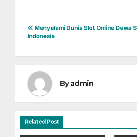
Post
Menyelami Dunia Slot Online Dewa S
Indonesia
navigation
By
admin
Related Post