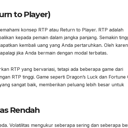
rn to Player)
emahami konsep RTP atau Return to Player. RTP adalah
balikan kepada pemain dalam jangka panjang. Semakin ting
patkan kembali uang yang Anda pertaruhkan. Oleh karena
 apalagi jika Anda bermain dengan modal terbatas.
rkan RTP yang bervariasi, tetapi ada beberapa game dari
engan RTP tinggi. Game seperti Dragon’s Luck dan Fortune
yang sangat baik, memberikan peluang lebih besar untuk
itas Rendah
erbeda. Volatilitas mengukur seberapa sering dan seberapa be