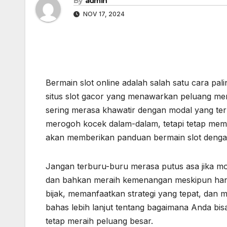
By
admin
NOV 17, 2024
Bermain slot online adalah salah satu cara p
situs slot gacor yang menawarkan peluang men
sering merasa khawatir dengan modal yang te
merogoh kocek dalam-dalam, tetapi tetap memil
akan memberikan panduan bermain slot dengan 
Jangan terburu-buru merasa putus asa jika mod
dan bahkan meraih kemenangan meskipun hany
bijak, memanfaatkan strategi yang tepat, dan 
bahas lebih lanjut tentang bagaimana Anda bisa
tetap meraih peluang besar.