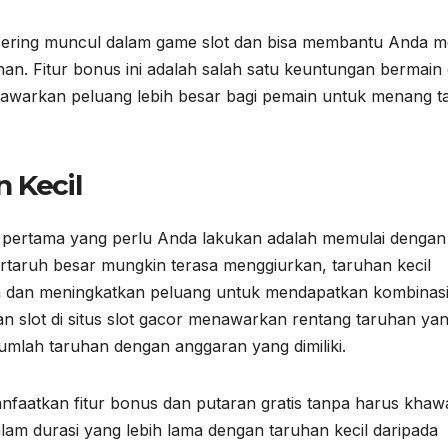
ter sering muncul dalam game slot dan bisa membantu Anda m
. Fitur bonus ini adalah salah satu keuntungan bermain 
menawarkan peluang lebih besar bagi pemain untuk menang 
 Kecil
l pertama yang perlu Anda lakukan adalah memulai dengan
rtaruh besar mungkin terasa menggiurkan, taruhan kecil
 dan meningkatkan peluang untuk mendapatkan kombinas
 slot di situs slot gacor menawarkan rentang taruhan ya
mlah taruhan dengan anggaran yang dimiliki.
faatkan fitur bonus dan putaran gratis tanpa harus khawa
lam durasi yang lebih lama dengan taruhan kecil daripada