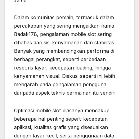
Dalam komunitas pemain, termasuk dalam
percakapan yang sering mengaitkan nama
Badak178, pengalaman mobile slot sering
dibahas dari sisi kenyamanan dan stabilitas.
Banyak yang membandingkan performa di
berbagai perangkat, seperti perbedaan
respons layar, kecepatan loading, hingga
kenyamanan visual. Diskusi seperti ini lebih
mengarah pada pengalaman pengguna
daripada aspek teknis permainan itu sendiri.
Optimasi mobile slot biasanya mencakup
beberapa hal penting seperti kecepatan
aplikasi, kualitas grafis yang disesuaikan
dengan layar kecil, serta penggunaan data