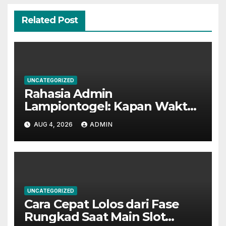
Related Post
UNCATEGORIZED
Rahasia Admin
Lampiontogel: Kapan Waktu
Terbaik Main Slot Habanero?
AUG 4, 2026
ADMIN
UNCATEGORIZED
Cara Cepat Lolos dari Fase
Rungkad Saat Main Slot