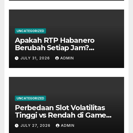
UNCATEGORIZED
Apakah RTP Habanero
Berubah Setiap Jam?
Penjelasan dari Slot
JULY 31, 2026
ADMIN
UNCATEGORIZED
Perbedaan Slot Volatilitas
Tinggi vs Rendah di Game
Habanero pada Platform slot
JULY 27, 2026
ADMIN