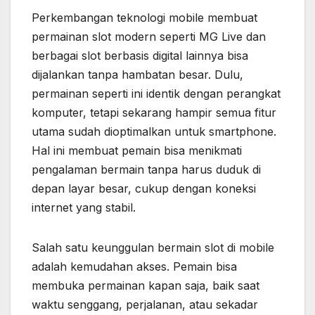
Perkembangan teknologi mobile membuat
permainan slot modern seperti MG Live dan
berbagai slot berbasis digital lainnya bisa
dijalankan tanpa hambatan besar. Dulu,
permainan seperti ini identik dengan perangkat
komputer, tetapi sekarang hampir semua fitur
utama sudah dioptimalkan untuk smartphone.
Hal ini membuat pemain bisa menikmati
pengalaman bermain tanpa harus duduk di
depan layar besar, cukup dengan koneksi
internet yang stabil.
Salah satu keunggulan bermain slot di mobile
adalah kemudahan akses. Pemain bisa
membuka permainan kapan saja, baik saat
waktu senggang, perjalanan, atau sekadar