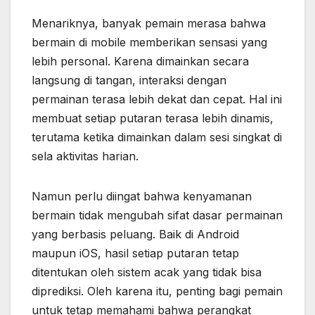
Menariknya, banyak pemain merasa bahwa
bermain di mobile memberikan sensasi yang
lebih personal. Karena dimainkan secara
langsung di tangan, interaksi dengan
permainan terasa lebih dekat dan cepat. Hal ini
membuat setiap putaran terasa lebih dinamis,
terutama ketika dimainkan dalam sesi singkat di
sela aktivitas harian.
Namun perlu diingat bahwa kenyamanan
bermain tidak mengubah sifat dasar permainan
yang berbasis peluang. Baik di Android
maupun iOS, hasil setiap putaran tetap
ditentukan oleh sistem acak yang tidak bisa
diprediksi. Oleh karena itu, penting bagi pemain
untuk tetap memahami bahwa perangkat