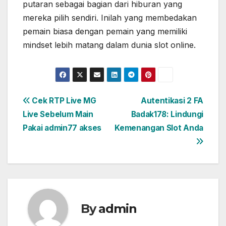
putaran sebagai bagian dari hiburan yang
mereka pilih sendiri. Inilah yang membedakan
pemain biasa dengan pemain yang memiliki
mindset lebih matang dalam dunia slot online.
Post
Cek RTP Live MG
Autentikasi 2 FA
Live Sebelum Main
Badak178: Lindungi
navigation
Pakai admin77 akses
Kemenangan Slot Anda
By
admin