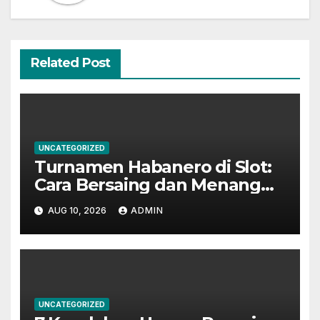
Related Post
UNCATEGORIZED
Turnamen Habanero di Slot:
Cara Bersaing dan Menang
Besar
AUG 10, 2026
ADMIN
UNCATEGORIZED