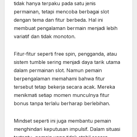
tidak hanya terpaku pada satu jenis
permainan, tetapi mencoba berbagai slot
dengan tema dan fitur berbeda. Hal ini
membuat pengalaman bermain menjadi lebih
variatif dan tidak monoton.
Fitur-fitur seperti free spin, pengganda, atau
sistem tumble sering menjadi daya tarik utama
dalam permainan slot. Namun pemain
berpengalaman memahami bahwa fitur
tersebut tetap bekerja secara acak. Mereka
menikmati setiap momen munculnya fitur
bonus tanpa terlalu berharap berlebihan.
Mindset seperti ini juga membantu pemain
menghindari keputusan impulsif. Dalam situasi