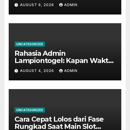
Menghindarinya
AUGUST 9, 2026
ADMIN
UNCATEGORIZED
Rahasia Admin
Lampiontogel: Kapan Waktu
Terbaik Main Slot Habanero?
AUGUST 4, 2026
ADMIN
UNCATEGORIZED
Cara Cepat Lolos dari Fase
Rungkad Saat Main Slot