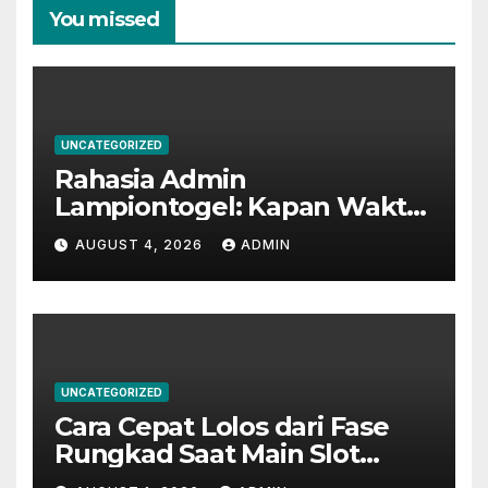
You missed
UNCATEGORIZED
Rahasia Admin
Lampiontogel: Kapan Waktu
Terbaik Main Slot Habanero?
AUGUST 4, 2026
ADMIN
UNCATEGORIZED
Cara Cepat Lolos dari Fase
Rungkad Saat Main Slot
Habanero di Bejomas Login