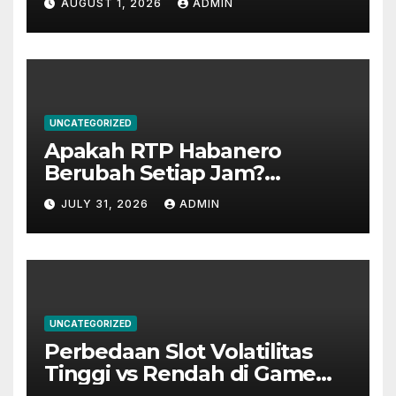
AUGUST 1, 2026
ADMIN
UNCATEGORIZED
Apakah RTP Habanero
Berubah Setiap Jam?
Penjelasan dari Slot
JULY 31, 2026
ADMIN
UNCATEGORIZED
Perbedaan Slot Volatilitas
Tinggi vs Rendah di Game
Habanero pada Platform slot