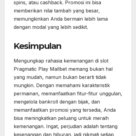
spins, atau cashback. Promosi ini bisa
memberikan nilai tambah yang besar,
memungkinkan Anda bermain lebih lama
dengan modal yang lebih sedikit.
Kesimpulan
Mengungkap rahasia kemenangan di slot
Pragmatic Play Mallbet memang bukan hal
yang mudah, namun bukan berarti tidak
mungkin. Dengan memahami karakteristik
permainan, memanfaatkan fitur-fitur unggulan,
mengelola bankroll dengan bijak, dan
memanfaatkan promosi yang tersedia, Anda
bisa meningkatkan peluang untuk meraih
kemenangan. Ingat, perjudian adalah tentang
kesenangan dan hiburan, jadi nikmati setiap