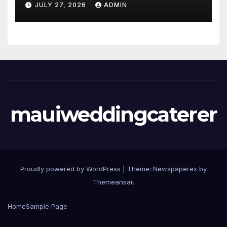
JULY 27, 2026
ADMIN
mauiweddingcaterer
Proudly powered by WordPress
|
Theme: Newspaperex by
Themeansar
.
Home
Sample Page