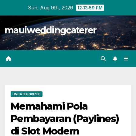
Skip
Sun. Aug 9th, 2026
12:14:00 PM
to
content
mauiweddingcaterer
UNCATEGORIZED
Memahami Pola
Pembayaran (Paylines)
di Slot Modern