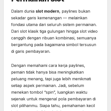
Dalam dunia
slot modern
, paylines bukan
sekadar garis kemenangan — melainkan
fondasi utama dari seluruh sistem permainan.
Dari slot klasik tiga gulungan hingga slot video
canggih dengan ribuan kombinasi, semuanya
bergantung pada bagaimana simbol tersusun
di garis pembayaran.
Dengan memahami cara kerja paylines,
pemain tidak hanya bisa meningkatkan
peluang menang, tapi juga lebih menikmati
setiap aspek permainan. Jadi, sebelum
menekan tombol “spin”, luangkan waktu
sejenak untuk mengenal pola pembayaran di
slot pilihanmu. Siapa tahu, pemahaman kecil