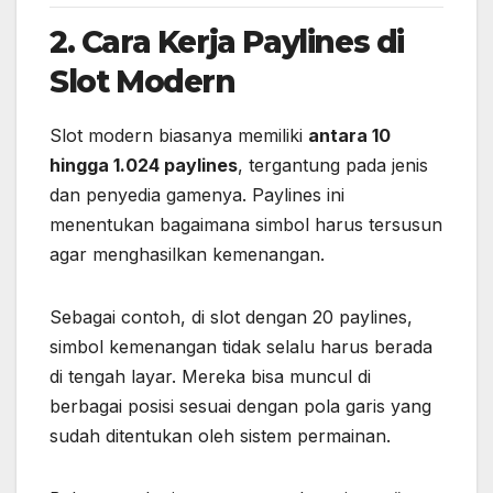
2. Cara Kerja Paylines di
Slot Modern
Slot modern biasanya memiliki
antara 10
hingga 1.024 paylines
, tergantung pada jenis
dan penyedia gamenya. Paylines ini
menentukan bagaimana simbol harus tersusun
agar menghasilkan kemenangan.
Sebagai contoh, di slot dengan 20 paylines,
simbol kemenangan tidak selalu harus berada
di tengah layar. Mereka bisa muncul di
berbagai posisi sesuai dengan pola garis yang
sudah ditentukan oleh sistem permainan.