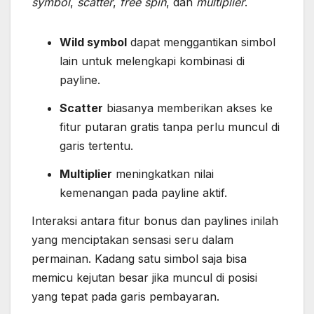
symbol
,
scatter
,
free spin
, dan
multiplier
.
Wild symbol
dapat menggantikan simbol
lain untuk melengkapi kombinasi di
payline.
Scatter
biasanya memberikan akses ke
fitur putaran gratis tanpa perlu muncul di
garis tertentu.
Multiplier
meningkatkan nilai
kemenangan pada payline aktif.
Interaksi antara fitur bonus dan paylines inilah
yang menciptakan sensasi seru dalam
permainan. Kadang satu simbol saja bisa
memicu kejutan besar jika muncul di posisi
yang tepat pada garis pembayaran.