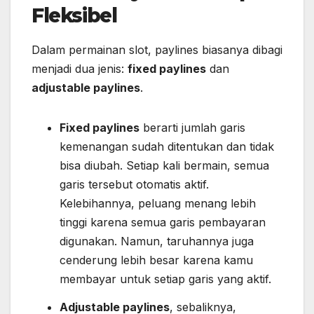
Fleksibel
Dalam permainan slot, paylines biasanya dibagi
menjadi dua jenis:
fixed paylines
dan
adjustable paylines
.
Fixed paylines
berarti jumlah garis
kemenangan sudah ditentukan dan tidak
bisa diubah. Setiap kali bermain, semua
garis tersebut otomatis aktif.
Kelebihannya, peluang menang lebih
tinggi karena semua garis pembayaran
digunakan. Namun, taruhannya juga
cenderung lebih besar karena kamu
membayar untuk setiap garis yang aktif.
Adjustable paylines
, sebaliknya,