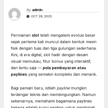
By
admin
OCT 29, 2025
Permainan
slot
telah mengalami evolusi besar
sejak pertama kali muncul dalam bentuk mesin
fisik dengan tuas dan tiga gulungan sederhana.
Kini, di era digital, slot hadir dengan desain
visual memukau, fitur bonus yang interaktif,
dan tentu saja —
pola pembayaran atau
paylines
yang semakin kompleks dan menarik.
Bagi pemain baru, istilah
payline
mungkin
terdengar teknis dan membingungkan. Namun
sebenarnya, memahami bagaimana paylines
bekerja adalah kunci penting untuk menikmati