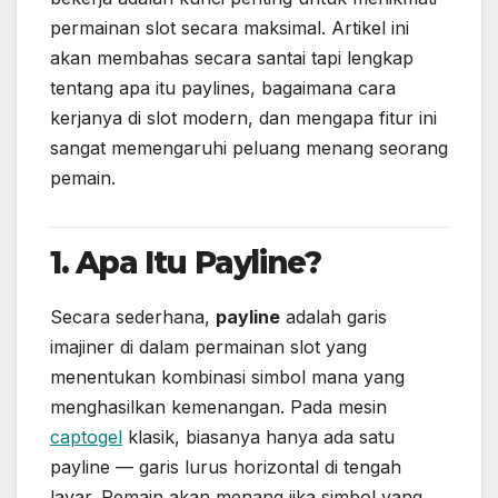
permainan slot secara maksimal. Artikel ini
akan membahas secara santai tapi lengkap
tentang apa itu paylines, bagaimana cara
kerjanya di slot modern, dan mengapa fitur ini
sangat memengaruhi peluang menang seorang
pemain.
1. Apa Itu Payline?
Secara sederhana,
payline
adalah garis
imajiner di dalam permainan slot yang
menentukan kombinasi simbol mana yang
menghasilkan kemenangan. Pada mesin
captogel
klasik, biasanya hanya ada satu
payline — garis lurus horizontal di tengah
layar. Pemain akan menang jika simbol yang