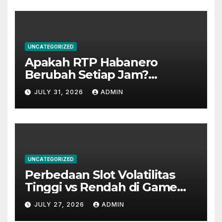
UNCATEGORIZED
Apakah RTP Habanero
Berubah Setiap Jam?
Penjelasan dari Slot
JULY 31, 2026
ADMIN
UNCATEGORIZED
Perbedaan Slot Volatilitas
Tinggi vs Rendah di Game
Habanero pada Platform slot
JULY 27, 2026
ADMIN