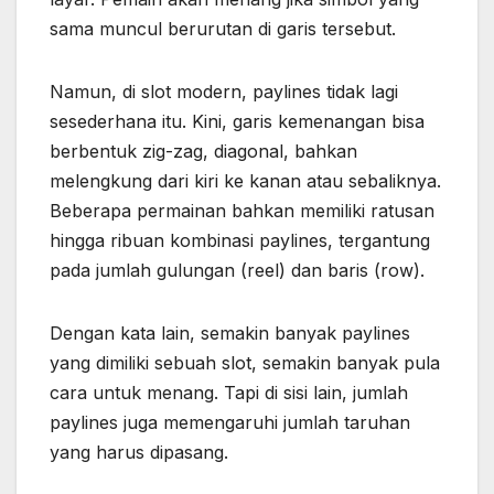
sama muncul berurutan di garis tersebut.
Namun, di slot modern, paylines tidak lagi
sesederhana itu. Kini, garis kemenangan bisa
berbentuk zig-zag, diagonal, bahkan
melengkung dari kiri ke kanan atau sebaliknya.
Beberapa permainan bahkan memiliki ratusan
hingga ribuan kombinasi paylines, tergantung
pada jumlah gulungan (reel) dan baris (row).
Dengan kata lain, semakin banyak paylines
yang dimiliki sebuah slot, semakin banyak pula
cara untuk menang. Tapi di sisi lain, jumlah
paylines juga memengaruhi jumlah taruhan
yang harus dipasang.