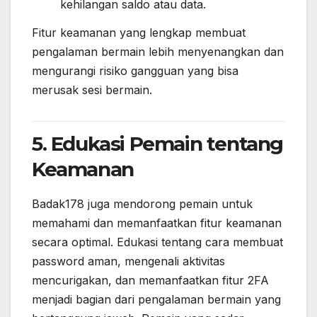
kehilangan saldo atau data.
Fitur keamanan yang lengkap membuat
pengalaman bermain lebih menyenangkan dan
mengurangi risiko gangguan yang bisa
merusak sesi bermain.
5. Edukasi Pemain tentang
Keamanan
Badak178 juga mendorong pemain untuk
memahami dan memanfaatkan fitur keamanan
secara optimal. Edukasi tentang cara membuat
password aman, mengenali aktivitas
mencurigakan, dan memanfaatkan fitur 2FA
menjadi bagian dari pengalaman bermain yang