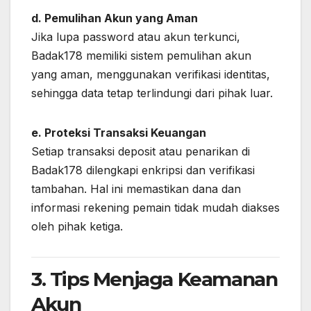
d. Pemulihan Akun yang Aman
Jika lupa password atau akun terkunci,
Badak178 memiliki sistem pemulihan akun
yang aman, menggunakan verifikasi identitas,
sehingga data tetap terlindungi dari pihak luar.
e. Proteksi Transaksi Keuangan
Setiap transaksi deposit atau penarikan di
Badak178 dilengkapi enkripsi dan verifikasi
tambahan. Hal ini memastikan dana dan
informasi rekening pemain tidak mudah diakses
oleh pihak ketiga.
3. Tips Menjaga Keamanan
Akun