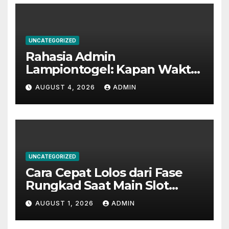
UNCATEGORIZED
Rahasia Admin
Lampiontogel: Kapan Waktu
Terbaik Main Slot Habanero?
AUGUST 4, 2026
ADMIN
UNCATEGORIZED
Cara Cepat Lolos dari Fase
Rungkad Saat Main Slot
Habanero di Bejomas Login
AUGUST 1, 2026
ADMIN