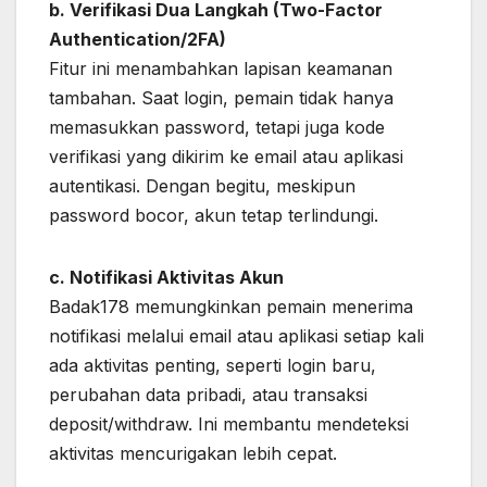
b. Verifikasi Dua Langkah (Two-Factor
Authentication/2FA)
Fitur ini menambahkan lapisan keamanan
tambahan. Saat login, pemain tidak hanya
memasukkan password, tetapi juga kode
verifikasi yang dikirim ke email atau aplikasi
autentikasi. Dengan begitu, meskipun
password bocor, akun tetap terlindungi.
c. Notifikasi Aktivitas Akun
Badak178 memungkinkan pemain menerima
notifikasi melalui email atau aplikasi setiap kali
ada aktivitas penting, seperti login baru,
perubahan data pribadi, atau transaksi
deposit/withdraw. Ini membantu mendeteksi
aktivitas mencurigakan lebih cepat.