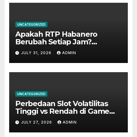
UNCATEGORIZED
Apakah RTP Habanero
Berubah Setiap Jam?
Penjelasan dari Slot
JULY 31, 2026
ADMIN
UNCATEGORIZED
Perbedaan Slot Volatilitas
Tinggi vs Rendah di Game
Habanero pada Platform slot
JULY 27, 2026
ADMIN