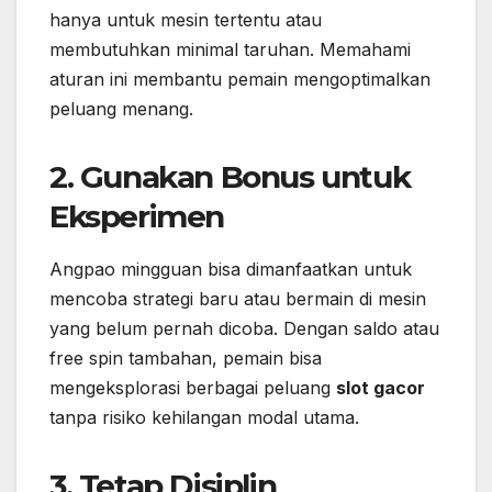
hanya untuk mesin tertentu atau
membutuhkan minimal taruhan. Memahami
aturan ini membantu pemain mengoptimalkan
peluang menang.
2. Gunakan Bonus untuk
Eksperimen
Angpao mingguan bisa dimanfaatkan untuk
mencoba strategi baru atau bermain di mesin
yang belum pernah dicoba. Dengan saldo atau
free spin tambahan, pemain bisa
mengeksplorasi berbagai peluang
slot gacor
tanpa risiko kehilangan modal utama.
3. Tetap Disiplin