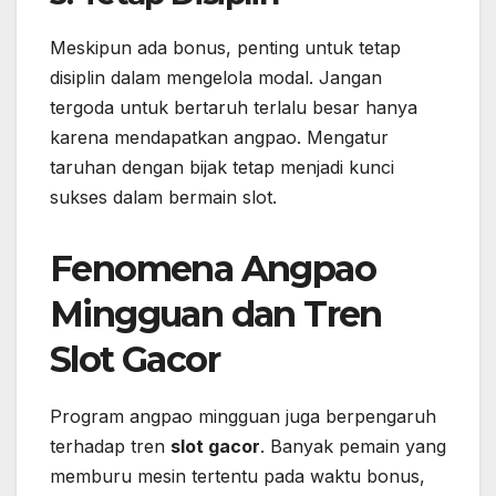
Meskipun ada bonus, penting untuk tetap
disiplin dalam mengelola modal. Jangan
tergoda untuk bertaruh terlalu besar hanya
karena mendapatkan angpao. Mengatur
taruhan dengan bijak tetap menjadi kunci
sukses dalam bermain slot.
Fenomena Angpao
Mingguan dan Tren
Slot Gacor
Program angpao mingguan juga berpengaruh
terhadap tren
slot gacor
. Banyak pemain yang
memburu mesin tertentu pada waktu bonus,