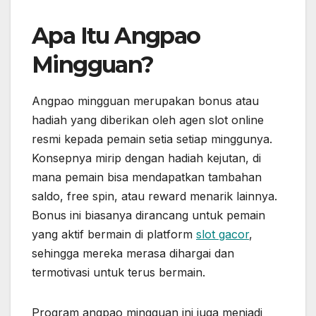
Apa Itu Angpao
Mingguan?
Angpao mingguan merupakan bonus atau
hadiah yang diberikan oleh agen slot online
resmi kepada pemain setia setiap minggunya.
Konsepnya mirip dengan hadiah kejutan, di
mana pemain bisa mendapatkan tambahan
saldo, free spin, atau reward menarik lainnya.
Bonus ini biasanya dirancang untuk pemain
yang aktif bermain di platform
slot gacor
,
sehingga mereka merasa dihargai dan
termotivasi untuk terus bermain.
Program angpao mingguan ini juga menjadi