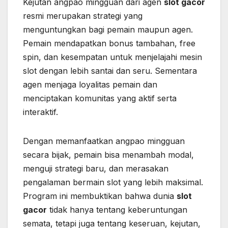
Kejutan angpao mingguan dari agen
slot gacor
resmi merupakan strategi yang
menguntungkan bagi pemain maupun agen.
Pemain mendapatkan bonus tambahan, free
spin, dan kesempatan untuk menjelajahi mesin
slot dengan lebih santai dan seru. Sementara
agen menjaga loyalitas pemain dan
menciptakan komunitas yang aktif serta
interaktif.
Dengan memanfaatkan angpao mingguan
secara bijak, pemain bisa menambah modal,
menguji strategi baru, dan merasakan
pengalaman bermain slot yang lebih maksimal.
Program ini membuktikan bahwa dunia
slot
gacor
tidak hanya tentang keberuntungan
semata, tetapi juga tentang keseruan, kejutan,