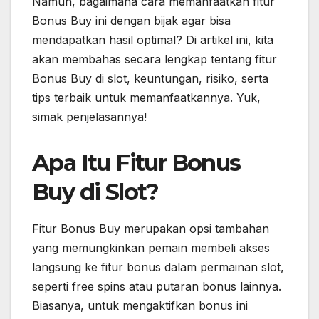
Namun, bagaimana cara memanfaatkan fitur
Bonus Buy ini dengan bijak agar bisa
mendapatkan hasil optimal? Di artikel ini, kita
akan membahas secara lengkap tentang fitur
Bonus Buy di slot, keuntungan, risiko, serta
tips terbaik untuk memanfaatkannya. Yuk,
simak penjelasannya!
Apa Itu Fitur Bonus
Buy di Slot?
Fitur Bonus Buy merupakan opsi tambahan
yang memungkinkan pemain membeli akses
langsung ke fitur bonus dalam permainan slot,
seperti free spins atau putaran bonus lainnya.
Biasanya, untuk mengaktifkan bonus ini