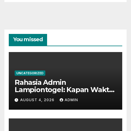
You missed
UNCATEGORIZED
Rahasia Admin
Lampiontogel: Kapan Waktu
Terbaik Main Slot Habanero?
AUGUST 4, 2026
ADMIN