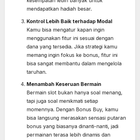
kesempatan lebih banyak untuk
mendapatkan hadiah besar.
Kontrol Lebih Baik terhadap Modal
Kamu bisa mengatur kapan ingin
menggunakan fitur ini sesuai dengan
dana yang tersedia. Jika strategi kamu
memang ingin fokus ke bonus, fitur ini
bisa sangat membantu dalam mengelola
taruhan.
Menambah Keseruan Bermain
Bermain slot bukan hanya soal menang,
tapi juga soal menikmati setiap
momennya. Dengan Bonus Buy, kamu
bisa langsung merasakan sensasi putaran
bonus yang biasanya dinanti-nanti, jadi
permainan terasa lebih dinamis dan