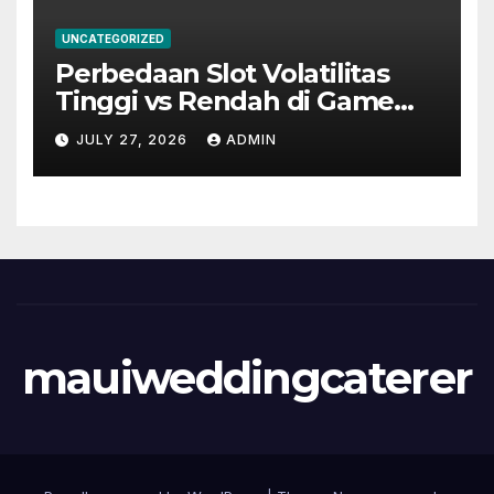
UNCATEGORIZED
Perbedaan Slot Volatilitas
Tinggi vs Rendah di Game
Habanero pada Platform slot
JULY 27, 2026
ADMIN
mauiweddingcaterer