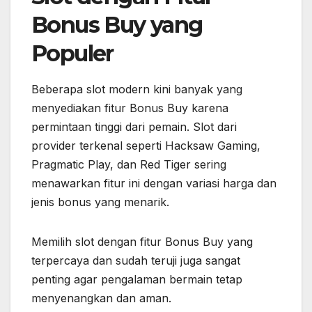
Bonus Buy yang
Populer
Beberapa slot modern kini banyak yang
menyediakan fitur Bonus Buy karena
permintaan tinggi dari pemain. Slot dari
provider terkenal seperti Hacksaw Gaming,
Pragmatic Play, dan Red Tiger sering
menawarkan fitur ini dengan variasi harga dan
jenis bonus yang menarik.
Memilih slot dengan fitur Bonus Buy yang
terpercaya dan sudah teruji juga sangat
penting agar pengalaman bermain tetap
menyenangkan dan aman.