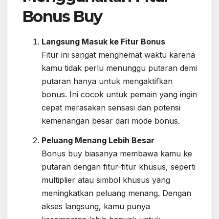
Bonus Buy
Langsung Masuk ke Fitur Bonus
Fitur ini sangat menghemat waktu karena
kamu tidak perlu menunggu putaran demi
putaran hanya untuk mengaktifkan
bonus. Ini cocok untuk pemain yang ingin
cepat merasakan sensasi dan potensi
kemenangan besar dari mode bonus.
Peluang Menang Lebih Besar
Bonus buy biasanya membawa kamu ke
putaran dengan fitur-fitur khusus, seperti
multiplier atau simbol khusus yang
meningkatkan peluang menang. Dengan
akses langsung, kamu punya