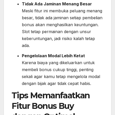
Tidak Ada Jaminan Menang Besar
Meski fitur ini membuka peluang menang
besar, tidak ada jaminan setiap pembelian
bonus akan menghasilkan keuntungan.
Slot tetap permainan dengan unsur
keberuntungan, jadi risiko kalah tetap
ada.
Pengelolaan Modal Lebih Ketat
Karena biaya yang dikeluarkan untuk
membeli bonus cukup tinggi, penting
sekali agar kamu tetap mengelola modal
dengan bijak agar tidak cepat habis.
Tips Memanfaatkan
Fitur Bonus Buy