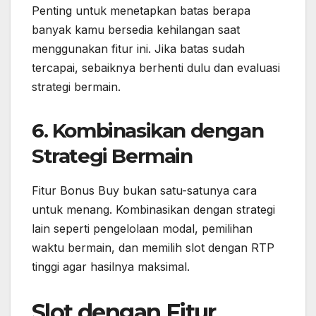
Penting untuk menetapkan batas berapa
banyak kamu bersedia kehilangan saat
menggunakan fitur ini. Jika batas sudah
tercapai, sebaiknya berhenti dulu dan evaluasi
strategi bermain.
6. Kombinasikan dengan
Strategi Bermain
Fitur Bonus Buy bukan satu-satunya cara
untuk menang. Kombinasikan dengan strategi
lain seperti pengelolaan modal, pemilihan
waktu bermain, dan memilih slot dengan RTP
tinggi agar hasilnya maksimal.
Slot dengan Fitur