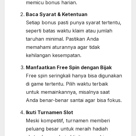
memicu bonus harian.
Baca Syarat & Ketentuan
Setiap bonus pasti punya syarat tertentu,
seperti batas waktu klaim atau jumlah
taruhan minimal. Pastikan Anda
memahami aturannya agar tidak
kehilangan kesempatan.
Manfaatkan Free Spin dengan Bijak
Free spin seringkali hanya bisa digunakan
di game tertentu. Pilih waktu terbaik
untuk memainkannya, misalnya saat
Anda benar-benar santai agar bisa fokus.
Ikuti Turnamen Slot
Meski kompetitif, turnamen memberi
peluang besar untuk meraih hadiah