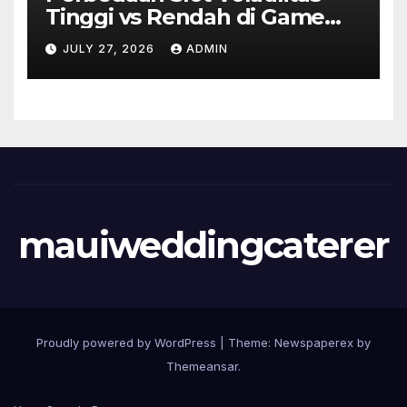
Tinggi vs Rendah di Game
Habanero pada Platform slot
JULY 27, 2026
ADMIN
mauiweddingcaterer
Proudly powered by WordPress
|
Theme: Newspaperex by
Themeansar
.