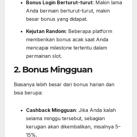
Bonus Login Berturut-turut
: Makin lama
Anda bermain berturut-turut, makin
besar bonus yang didapat.
Kejutan Random
: Beberapa platform
memberikan bonus acak saat Anda
mencapai milestone tertentu dalam
permainan slot.
2. Bonus Mingguan
Biasanya lebih besar dari bonus harian dan
bisa berupa:
Cashback Mingguan
: Jika Anda kalah
selama minggu tersebut, sebagian
kerugian akan dikembalikan, misalnya 5–
15%.