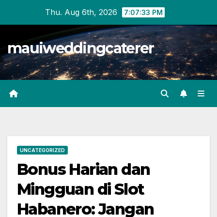
Skip
Thu. Aug 6th, 2026
7:07:33 PM
to
content
mauiweddingcaterer
UNCATEGORIZED
Bonus Harian dan
Mingguan di Slot
Habanero: Jangan