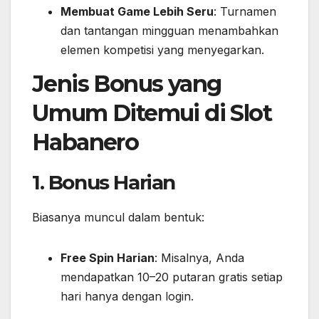
Membuat Game Lebih Seru
: Turnamen
dan tantangan mingguan menambahkan
elemen kompetisi yang menyegarkan.
Jenis Bonus yang
Umum Ditemui di Slot
Habanero
1. Bonus Harian
Biasanya muncul dalam bentuk:
Free Spin Harian
: Misalnya, Anda
mendapatkan 10–20 putaran gratis setiap
hari hanya dengan login.