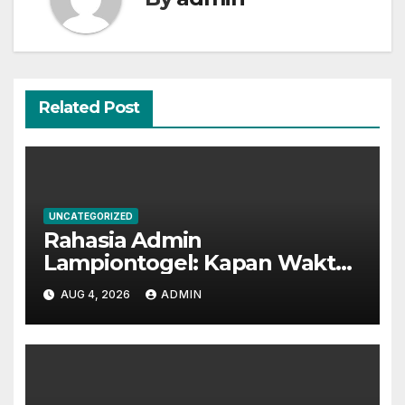
Related Post
UNCATEGORIZED
Rahasia Admin
Lampiontogel: Kapan Waktu
Terbaik Main Slot Habanero?
AUG 4, 2026
ADMIN