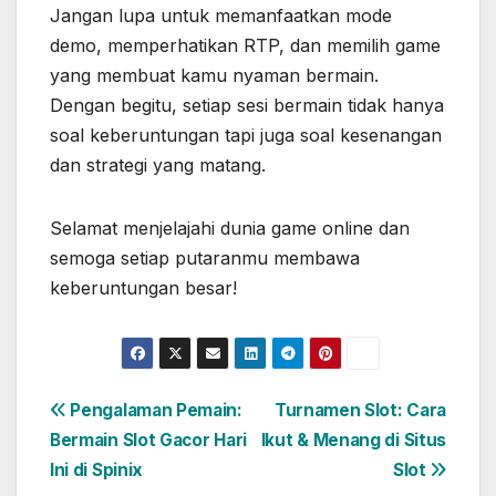
Jangan lupa untuk memanfaatkan mode
demo, memperhatikan RTP, dan memilih game
yang membuat kamu nyaman bermain.
Dengan begitu, setiap sesi bermain tidak hanya
soal keberuntungan tapi juga soal kesenangan
dan strategi yang matang.
Selamat menjelajahi dunia game online dan
semoga setiap putaranmu membawa
keberuntungan besar!
Post
Pengalaman Pemain:
Turnamen Slot: Cara
Bermain Slot Gacor Hari
Ikut & Menang di Situs
navigation
Ini di Spinix
Slot