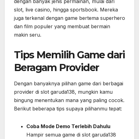
dengan banyak jenis permainan, mulai dari
slot, live casino, hingga sportsbook. Mereka
juga terkenal dengan game bertema superhero
dan film populer yang membuat bermain
makin seru.
Tips Memilih Game dari
Beragam Provider
Dengan banyaknya pilihan game dari berbagai
provider di slot garuda138, mungkin kamu
bingung menentukan mana yang paling cocok.
Berikut beberapa tips supaya pilihanmu tepat:
Coba Mode Demo Terlebih Dahulu
Hampir semua game di slot garuda138