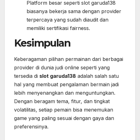
Platform besar seperti slot garuda138
biasanya bekerja sama dengan provider
terpercaya yang sudah diaudit dan
memiliki sertifikasi fairness.
Kesimpulan
Keberagaman pilihan permainan dari berbagai
provider di dunia judi online seperti yang
tersedia di
slot garuda138
adalah salah satu
hal yang membuat pengalaman bermain jadi
lebih menyenangkan dan menguntungkan.
Dengan beragam tema, fitur, dan tingkat
volatilitas, setiap pemain bisa menemukan
game yang paling sesuai dengan gaya dan
preferensinya.