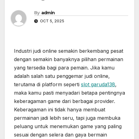
By
admin
OCT 5, 2025
Industri judi online semakin berkembang pesat
dengan semakin banyaknya pilihan permainan
yang tersedia bagi para pemain. Jika kamu
adalah salah satu penggemar judi online,
terutama di platform seperti
slot garuda138
,
maka kamu pasti menyadari betapa pentingnya
keberagaman game dari berbagai provider.
Keberagaman ini tidak hanya membuat
permainan jadi lebih seru, tapi juga membuka
peluang untuk menemukan game yang paling
sesuai dengan selera dan gaya bermain