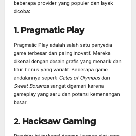
beberapa provider yang populer dan layak
dicoba:
1.
Pragmatic Play
Pragmatic Play adalah salah satu penyedia
game terbesar dan paling inovatif. Mereka
dikenal dengan desain grafis yang menarik dan
fitur bonus yang variatif. Beberapa game
andalannya seperti
Gates of Olympus
dan
Sweet Bonanza
sangat digemari karena
gameplay yang seru dan potensi kemenangan
besar.
2.
Hacksaw Gaming